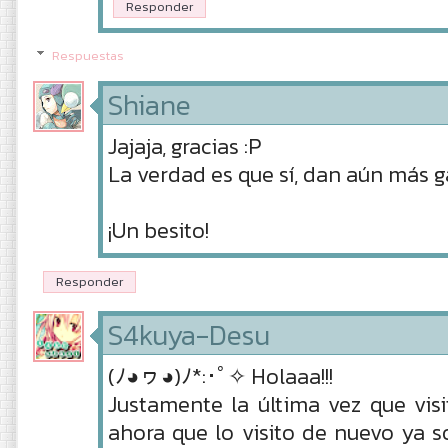
Responder
Respuestas
Shiane
Jajaja, gracias :P
La verdad es que sí, dan aún más g
¡Un besito!
Responder
S4kuya-Desu
(ﾉ◕ヮ◕)ﾉ*:･ﾟ✧ Holaaa!!!
Justamente la última vez que visi
ahora que lo visito de nuevo ya 