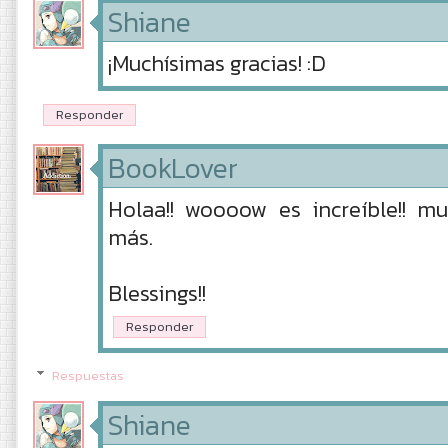
Shiane
¡Muchísimas gracias! :D
Responder
BookLover
Holaa!! woooow es increíble!! m
más.
Blessings!!
Responder
Respuestas
Shiane