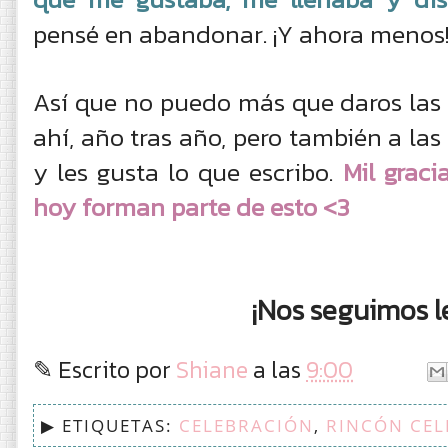
pensé en abandonar. ¡Y ahora meno
Así que no puedo más que daros la
ahí, año tras año, pero también a la
y les gusta lo que escribo.
Mil graci
hoy forman parte de esto <3
¡Nos seguimos l
✎ Escrito por
Shiane
a las
9:00
▶ ETIQUETAS:
CELEBRACIÓN
,
RINCÓN CEL